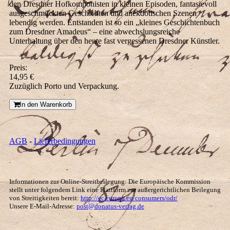
den Dresdner Hofkomponisten in kleinen Epi­soden, fantasievoll
ausgeschmückten Geschichten und anek­dotischen Szenen
lebendig werden. Entstanden ist so ein „kleines Geschichtenbuch
zum Dresdner Amadeus“ – eine abwechslungsreiche
Unterhaltung über den heute fast ver­gessenen Dresdner Künstler.
Preis:
14,95 €
Zuzüglich Porto und Verpackung.
In den Warenkorb
AGB
-
Lieferbedingungen
Informationen zur Online-Streitbeilegung: Die Europäische Kommission
stellt unter folgendem Link eine Plattform zur außergerichtlichen Beilegung
von Streitigkeiten bereit:
http://ec.europa.eu/consumers/odr/
Unsere E-Mail-Adresse:
post@donatus-verlag.de