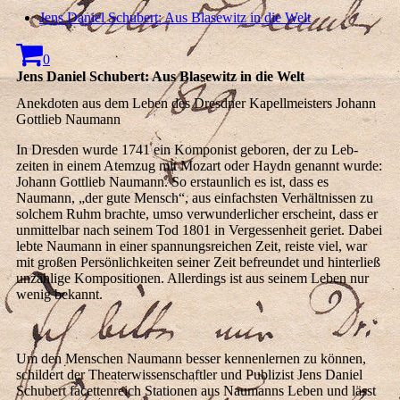
Jens Daniel Schubert: Aus Blasewitz in die Welt
0
Jens Daniel Schubert: Aus Blasewitz in die Welt
Anekdoten aus dem Leben des Dresdner Kapellmeisters Johann
Gottlieb Naumann
In Dresden wurde 1741 ein Komponist geboren, der zu Leb­
zeiten in einem Atemzug mit Mozart oder Haydn genannt wurde:
Johann Gottlieb Naumann. So erstaun­lich es ist, dass es
Naumann, „der gute Mensch“, aus ein­fachsten Verhält­nissen zu
solchem Ruhm brachte, umso verwun­der­licher erscheint, dass er
unmittelbar nach seinem Tod 1801 in Ver­gessenheit geriet. Dabei
lebte Naumann in einer span­nungs­reichen Zeit, reiste viel, war
mit großen Persön­lich­keiten seiner Zeit befreundet und hinterließ
un­zählige Kom­po­si­tio­nen. Allerdings ist aus seinem Leben nur
wenig be­kannt.
Um den Menschen Naumann besser kennenlernen zu kön­nen,
schil­dert der Theaterwissenschaftler und Publizist Jens Daniel
Schubert facettenreich Stationen aus Naumanns Le­ben und lässt