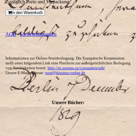
Zuzüglich Porto und Verpackung.
In den Warenkorb
AGB
-
Lieferbedingungen
Informationen zur Online-Streitbeilegung: Die Europäische Kommission
stellt unter folgendem Link eine Plattform zur außergerichtlichen Beilegung
von Streitigkeiten bereit:
http://ec.europa.eu/consumers/odr/
Unsere E-Mail-Adresse:
post@donatus-verlag.de
Unsere Bücher: