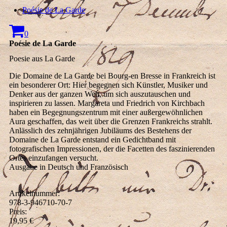
Poésie de La Garde
0
Poésie de La Garde
Poesie aus La Garde
Die Domaine de La Garde bei Bourg-en Bresse in Frankreich ist
ein besonderer Ort: Hier begegnen sich Künstler, Musiker und
Denker aus der ganzen Welt, um sich auszutauschen und
inspirieren zu lassen. Margareta und Friedrich von Kirchbach
haben ein Begegnungszentrum mit einer außergewöhnlichen
Aura geschaffen, das weit über die Grenzen Frankreichs strahlt.
Anlässlich des zehnjährigen Jubiläums des Bestehens der
Domaine de La Garde entstand ein Gedichtband mit
fotografischen Impressionen, der die Facetten des faszinierenden
Ortes einzufangen versucht.
Ausgabe in Deutsch und Französisch
Artikelnummer:
978-3-946710-70-7
Preis:
19,95 €